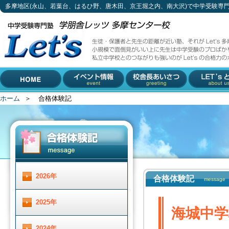
多摩地区(永山、若葉台、はるひ野、唐木田、京王堀之内、南大沢)で中学受験専
海城中学校 合格！
生徒・保護者と先生の距離が近い塾、それがLet's多摩センター校。
小規模で面倒見がいい上に先生は中学受験のプロばかり。
私立中学校とのつながりも強いのがLet'sの合格力のポイントです。
042-310-3883 (受付時間 月～土 13 : 30 ～ 19 :00)
多摩地区(永山、若葉台、は
〒206-0033 東京都多摩市落合1-5-11 小林ビル2F
るひ野、唐木田、京王堀之
内、南大沢)で中学受験専門
ホーム
＞
合格体験記
HOME
イベント情報
校舎長あいさつ
Let'とは
塾をお探しなら
2026年
合格体験記
message
2025年
海城中学
2024年