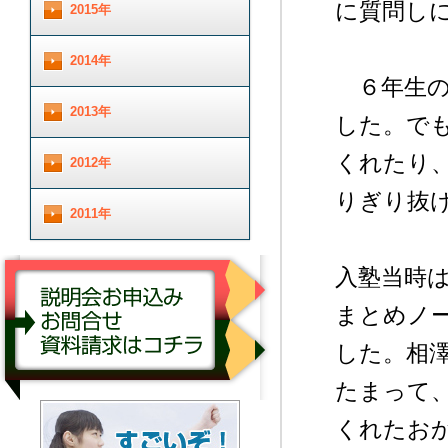
に質問し
2015年
2014年
６年生の
2013年
した。で
くれたり
2012年
りぎり抜
2011年
入塾当時
まとめノ
した。相
たまって
説明会お申し込み／お問合せ／資料請求はコチ
くれたお
ラ