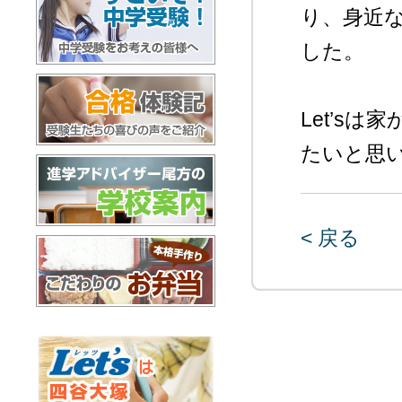
り、身近
した。
すごいぞ！中学受験
Let’s
たいと思
合格体験記
< 戻る
進学アドバイザー尾方の学校案内
お弁当配達