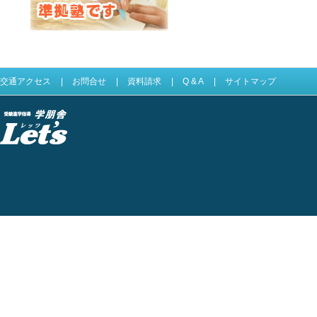
Let'sは四谷大塚準拠塾です
交通アクセス
|
お問合せ
|
資料請求
|
Q & A
|
サイトマップ
受験進学指導 学
朋舎Lets