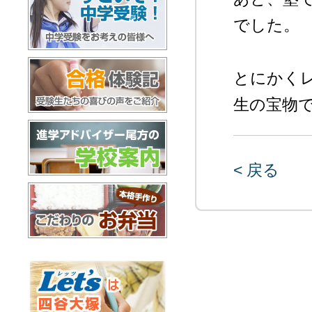
でした。
すごいぞ！中学受験
とにかく
生の宝物
合格体験記
< 戻る
進学アドバイザー尾方の学校案内
お弁当配達