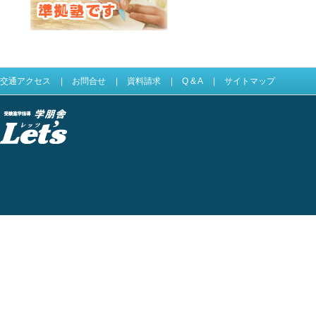
Let'sは四谷大塚準拠塾です
交通アクセス
|
お問合せ
|
資料請求
|
Q & A
|
サイトマップ
受験進学指導 学
朋舎Lets