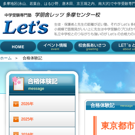
多摩地区(永山、若葉台、はるひ野、唐木田、京王堀之内、南大沢)で中学受験専
東京都市大学中・帝京大中・日大三中・宮崎日大中 
生徒・保護者と先生の距離が近い塾、それがLet's多摩センター校。
小規模で面倒見がいい上に先生は中学受験のプロばかり。
私立中学校とのつながりも強いのがLet'sの合格力のポイントです。
042-310-3883 (受付時間 月～土 13 : 30 ～ 19 :00)
多摩地区(永山、若葉台、は
〒206-0033 東京都多摩市落合1-5-11 小林ビル2F
るひ野、唐木田、京王堀之
内、南大沢)で中学受験専門
ホーム
＞
合格体験記
HOME
イベント情報
校舎長あいさつ
Let'とは
塾をお探しなら
2026年
合格体験記
message
2025年
東京都市
2024年