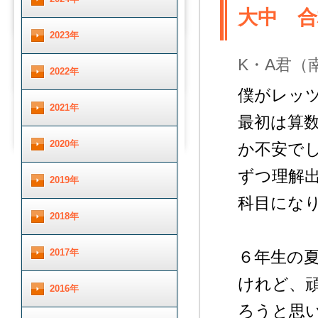
大中 合
2023年
K・A君（
2022年
僕がレッ
2021年
最初は算
2020年
か不安で
ずつ理解
2019年
科目にな
2018年
2017年
６年生の
けれど、
2016年
ろうと思