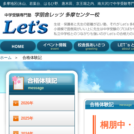
多摩地区(永山、若葉台、はるひ野、唐木田、京王堀之内、南大沢)で中学受験専
桐朋中・東京都市大学附属中・帝京大学中（特待）・
生徒・保護者と先生の距離が近い塾、それがLet's多摩センター校。
小規模で面倒見がいい上に先生は中学受験のプロばかり。
私立中学校とのつながりも強いのがLet'sの合格力のポイントです。
042-310-3883 (受付時間 月～土 13 : 30 ～ 19 :00)
多摩地区(永山、若葉台、は
〒206-0033 東京都多摩市落合1-5-11 小林ビル2F
るひ野、唐木田、京王堀之
内、南大沢)で中学受験専門
ホーム
＞
合格体験記
HOME
イベント情報
校舎長あいさつ
Let'とは
塾をお探しなら
2026年
合格体験記
message
2025年
桐朋中・
2024年