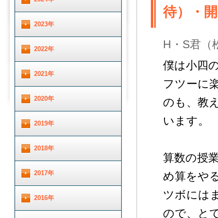
待）・開
2023年
H・S君（
2022年
僕は小四の
2021年
フツーに
2020年
のも、教
います。
2019年
2018年
算数の授
2017年
め算をや
ツボには
2016年
ので、と