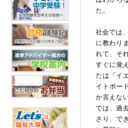
た。
すごいぞ！中学受験
社会では
に教わり
合格体験記
れて、そ
すぐに覚
たは「イ
進学アドバイザー尾方の学校案内
イトボー
か言えな
お弁当配達
では、過
さり、で