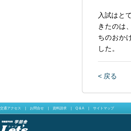
入試はと
きたのは、
ちのおか
した。
< 戻る
交通アクセス
|
お問合せ
|
資料請求
|
Q & A
|
サイトマップ