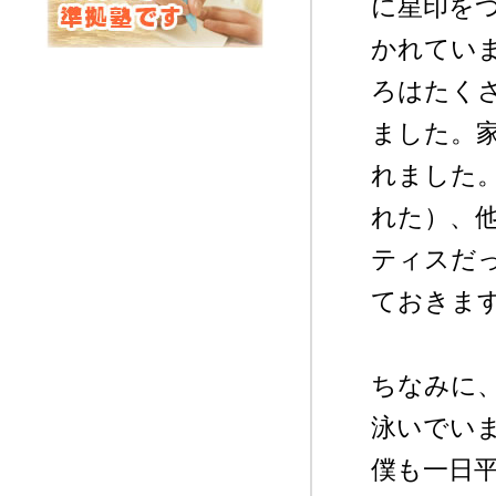
に星印を
かれてい
Let'sは四谷大塚準拠塾です
ろはたく
ました。
れました
れた）、
ティスだ
ておきま
ちなみに
泳いでい
僕も一日