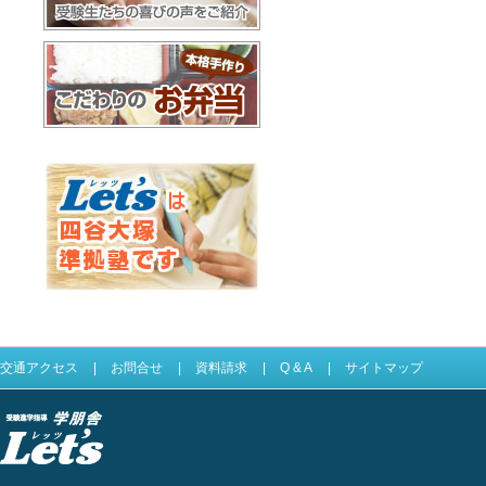
合格体験記
お弁当配達
Let'sは四谷大塚準拠塾です
交通アクセス
|
お問合せ
|
資料請求
|
Q & A
|
サイトマップ