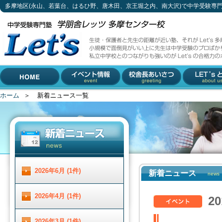
多摩地区(永山、若葉台、はるひ野、唐木田、京王堀之内、南大沢)で中学受験専
新着ニュース一覧
生徒・保護者と先生の距離が近い塾、それがLet's多摩センター校。
小規模で面倒見がいい上に先生は中学受験のプロばかり。
私立中学校とのつながりも強いのがLet'sの合格力のポイントです。
042-310-3883 (受付時間 月～土 13 : 00 ～ 19 :00)
多摩地区(永山、若葉台、は
〒206-0033 東京都多摩市落合1-5-11 小林ビル2F
るひ野、唐木田、京王堀之
内、南大沢)で中学受験専門
ホーム
＞
新着ニュース一覧
HOME
イベント情報
校舎長あいさつ
Let'とは
塾をお探しなら
2026年6月 (1件)
新着ニュース
news
2026年4月 (1件)
2
2026年3月 (1件)