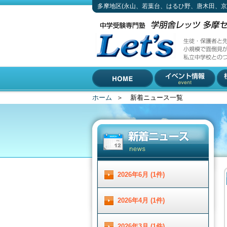
多摩地区(永山、若葉台、はるひ野、唐木田、
新着ニュース一覧
生徒・保護者と先生の距離が近い塾、それがLet'
小規模で面倒見がいい上に先生は中学受験のプロ
私立中学校とのつながりも強いのがLet'sの合格
042-310-3883 (受付時間 月～土 13 : 00 ～ 19 :00)
多摩地区(永山、若葉台、は
〒206-0033 東京都多摩市落合1-5-11 小林ビル2F
るひ野、唐木田、京王堀之
内、南大沢)で中学受験専門
ホーム
＞
新着ニュース一覧
HOME
イベント情報
校
塾をお探しなら
2026年6月 (1件)
2026年4月 (1件)
2026年3月 (1件)