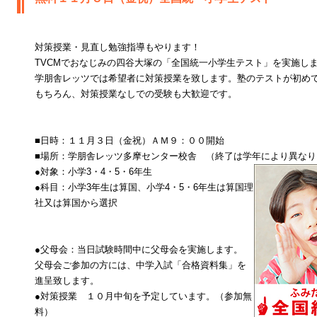
対策授業・見直し勉強指導もやります！
TVCMでおなじみの四谷大塚の「全国統一小学生テスト」を実施し
学朋舎レッツでは希望者に対策授業を致します。塾のテストが初め
もちろん、対策授業なしでの受験も大歓迎です。
■日時：１１月３日（金祝）ＡＭ９：００開始
■場所：学朋舎レッツ多摩センター校舎 （終了は学年により異なり
●対象：小学3・4・5・6年生
●科目：小学3年生は算国、小学4・5・6年生は算国理
社又は算国から選択
●父母会：当日試験時間中に父母会を実施します。
父母会ご参加の方には、中学入試「合格資料集」を
進呈致します。
●対策授業 １０月中旬を予定しています。（参加無
料）