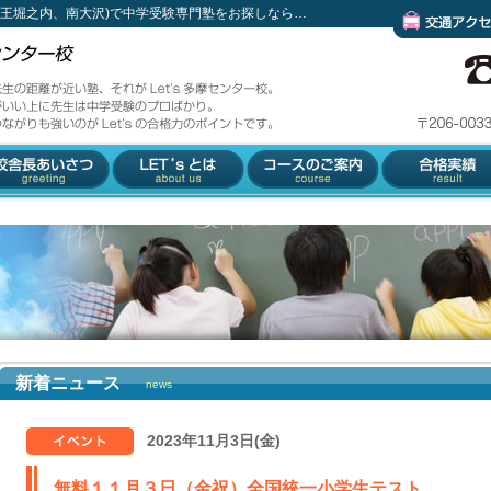
京王堀之内、南大沢)で中学受験専門塾をお探しなら…
s多摩センター校。
交通アクセス
ばかり。
力のポイントです。
舎長あいさつ
Let'とは
コースのご案内
合格実績
新着ニュース
news
2023年11月3日(金)
無料１１月３日（金祝）全国統一小学生テスト