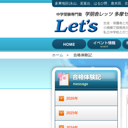
多摩地区(永山、若葉台、はるひ野、唐木田、
芝中・桐朋中・国学院久我山中（
生徒・保護者と先生の距離が近い塾、それがLet'
小規模で面倒見がいい上に先生は中学受験のプロ
私立中学校とのつながりも強いのがLet'sの合格
042-310-3883 (受付時間 月～土 13 : 30 ～ 19 :00)
多摩地区(永山、若葉台、は
〒206-0033 東京都多摩市落合1-5-11 小林ビル2F
るひ野、唐木田、京王堀之
内、南大沢)で中学受験専門
ホーム
＞
合格体験記
HOME
イベント情報
校
塾をお探しなら
2026年
2025年
2024年