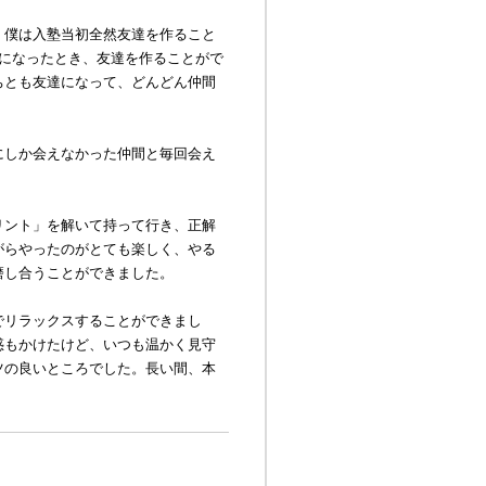
僕は入塾当初全然友達を作ること
生になったとき、友達を作ることがで
ちとも友達になって、どんどん仲間
にしか会えなかった仲間と毎回会え
リント」を解いて持って行き、正解
がらやったのがとても楽しく、やる
磨し合うことができました。
でリラックスすることができまし
惑もかけたけど、いつも温かく見守
ツの良いところでした。長い間、本