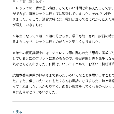
Ｒ・Ｙ君（豊ヶ丘小）
レッツでの一番の思い出は、とてもいい仲間と出会えたことです。
ができず、毎回レッツに行く度に緊張していました。それでも4年
きました。そして、講習の時には、曜日が違って会えなかった人た
が増えていきました。
５年生になって１組・２組に分けられ、曜日も統一され、講習の時
るようになり、レッツに行くのがもっと楽しくなりました。
６年生の夏期講習中には、チャレンジ用に配られた「思考力養成プ
していると次のプリントに進めるもので、毎日仲間と先を競争しな
気がどんどん出ました。仲間は、いいライバルで、お互いに切磋琢
試験本番も仲間の顔や今まであったいろいろなことを思い出すこと
た。また、優しい先生方にもたくさんお世話になりました。時々迷
ってくれました。わかりやすく、面白い授業をしてくれるのもレッ
当にありがとうございました。
< 戻る