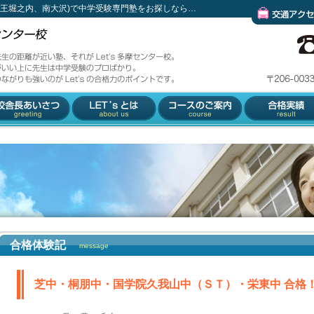
京王堀之内、南大沢)で中学受験専門塾をお探しなら…
ＳＴ）・栄東中 合格！
s多摩センター校。
交通アクセス
ばかり。
力のポイントです。
舎長あいさつ
Let'とは
コースのご案内
合格実績
合格体験記
message
芝中・桐朋中・国学院久我山中（ＳＴ）・栄東中 合格