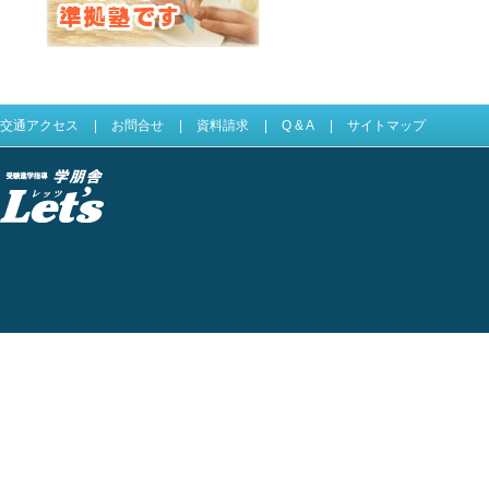
Let'sは四谷大塚準拠塾です
交通アクセス
|
お問合せ
|
資料請求
|
Q & A
|
サイトマップ
受験進学指導 学
朋舎Lets