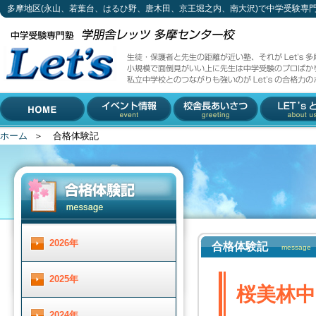
多摩地区(永山、若葉台、はるひ野、唐木田、京王堀之内、南大沢)で中学受験専
桜美林中・宮崎日大中 合格！
生徒・保護者と先生の距離が近い塾、それがLet's多摩センター校。
小規模で面倒見がいい上に先生は中学受験のプロばかり。
私立中学校とのつながりも強いのがLet'sの合格力のポイントです。
042-310-3883 (受付時間 月～土 13 : 30 ～ 19 :00)
多摩地区(永山、若葉台、は
〒206-0033 東京都多摩市落合1-5-11 小林ビル2F
るひ野、唐木田、京王堀之
内、南大沢)で中学受験専門
ホーム
＞
合格体験記
HOME
イベント情報
校舎長あいさつ
Let'とは
塾をお探しなら
2026年
合格体験記
message
2025年
桜美林中
2024年