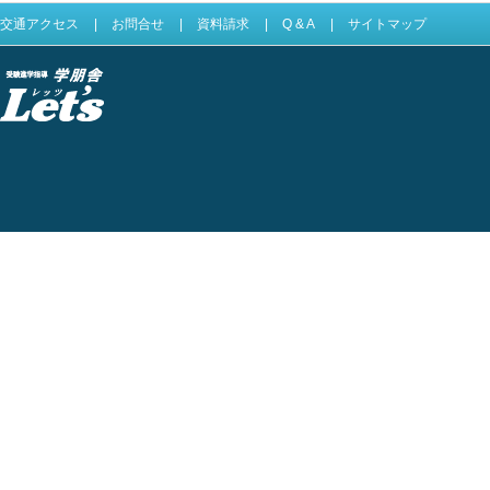
交通アクセス
|
お問合せ
|
資料請求
|
Q & A
|
サイトマップ
受験進学指導 学
朋舎Lets