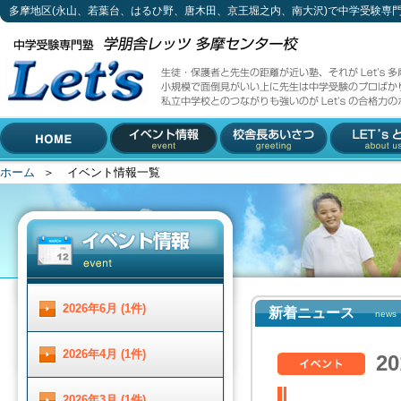
多摩地区(永山、若葉台、はるひ野、唐木田、京王堀之内、南大沢)で中学受験専
イベント情報一覧
生徒・保護者と先生の距離が近い塾、それがLet's多摩センター校。
小規模で面倒見がいい上に先生は中学受験のプロばかり。
私立中学校とのつながりも強いのがLet'sの合格力のポイントです。
042-310-3883 (受付時間 月～土 13 : 00 ～ 19 :00)
多摩地区(永山、若葉台、は
〒206-0033 東京都多摩市落合1-5-11 小林ビル2F
るひ野、唐木田、京王堀之
内、南大沢)で中学受験専門
ホーム
＞
イベント情報一覧
HOME
イベント情報
校舎長あいさつ
Let'とは
塾をお探しなら
2026年6月 (1件)
新着ニュース
news
2026年4月 (1件)
2
2026年3月 (1件)