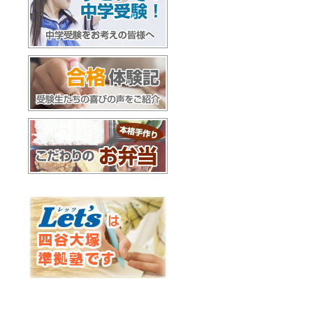
すごいぞ！中学受験
合格体験記
お弁当配達
Let'sは四谷大塚準拠塾です