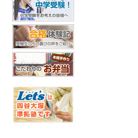
すごいぞ！中学受験
合格体験記
お弁当配達
Let'sは四谷大塚準拠塾です