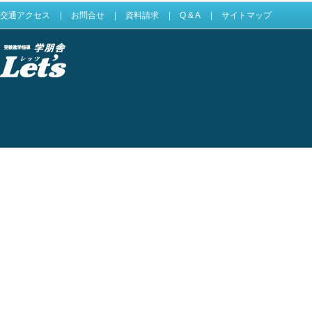
交通アクセス
|
お問合せ
|
資料請求
|
Q & A
|
サイトマップ
受験進学指導 学
朋舎Lets