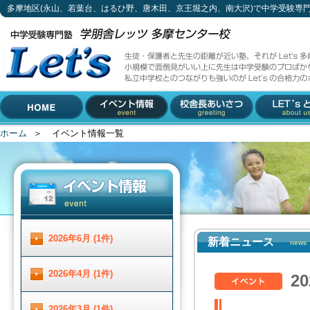
多摩地区(永山、若葉台、はるひ野、唐木田、京王堀之内、南大沢)で中学受験専
イベント情報一覧
生徒・保護者と先生の距離が近い塾、それがLet's多摩センター校。
小規模で面倒見がいい上に先生は中学受験のプロばかり。
私立中学校とのつながりも強いのがLet'sの合格力のポイントです。
042-310-3883 (受付時間 月～土 13 : 00 ～ 19 :00)
多摩地区(永山、若葉台、は
〒206-0033 東京都多摩市落合1-5-11 小林ビル2F
るひ野、唐木田、京王堀之
内、南大沢)で中学受験専門
ホーム
＞
イベント情報一覧
HOME
イベント情報
校舎長あいさつ
Let'とは
塾をお探しなら
2026年6月 (1件)
新着ニュース
news
2026年4月 (1件)
2
2026年3月 (1件)